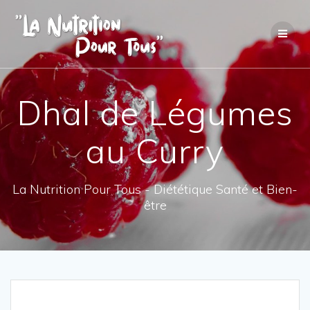
Skip
to
content
Dhal de Légumes
au Curry
La Nutrition Pour Tous - Diététique Santé et Bien-
être