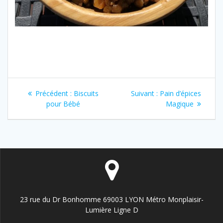
Navigation
Article
Article
Précédent :
Biscuits
Suivant :
Pain d’épices
de
précédent
suivant
pour Bébé
Magique
:
:
l’article
23 rue du Dr Bonhomme 69003 LYON Métro Monplaisir-
Lumière Ligne D