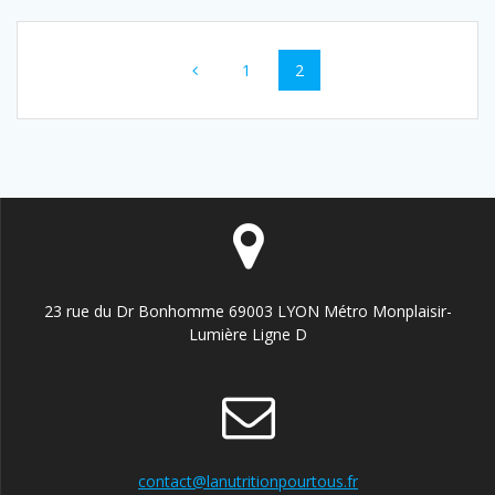
Navigation
Page
Page
1
2
au
sein
des
articles
23 rue du Dr Bonhomme 69003 LYON Métro Monplaisir-
Lumière Ligne D
contact@lanutritionpourtous.fr