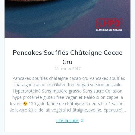
Pancakes Soufflés Châtaigne Cacao
Cru
25 février 2017
Pancakes soufflés châtaigne cacao cru Pancakes soufflés
châtaigne cacao cru Gluten free Vegan version possible
Hyperprotéiné Sans matière grasse Sans sucre Collation
hyperprotéinée gluten free Vegan et Paléo si on zappe la
levure
150 g de farine de châtaigne 4 oeufs bio 1 sachet
de levure 20 cl de lait végétal (châtaigne,avoine, épeautre)…
Lire la suite