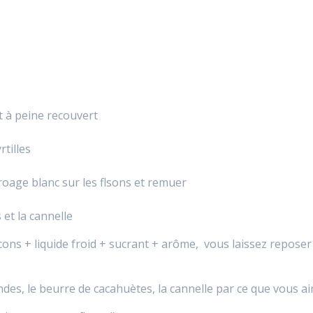
nt à peine recouvert
tilles
froage blanc sur les flsons et remuer
 et la cannelle
locons + liquide froid + sucrant + arôme, vous laissez reposer
ndes, le beurre de cacahuètes, la cannelle par ce que vous a