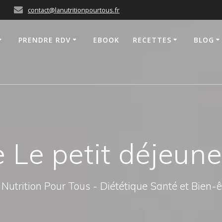
contact@lanutritionpourtous.fr
PRENDRE RDV
EBOOK
RECETTES
BLOG
 Le petit déjeun
 Nutrition Pour Tous - Diététique Santé et Bien-ê