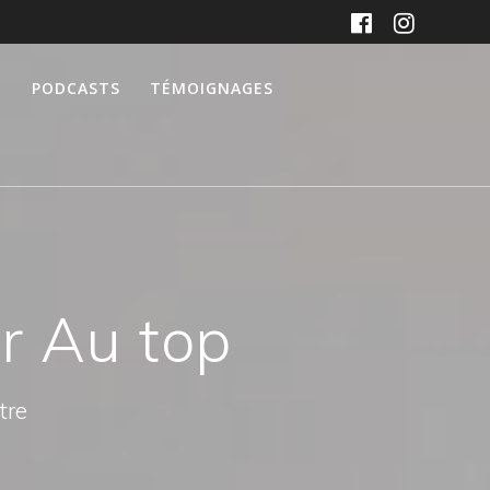
PODCASTS
TÉMOIGNAGES
er Au top
tre