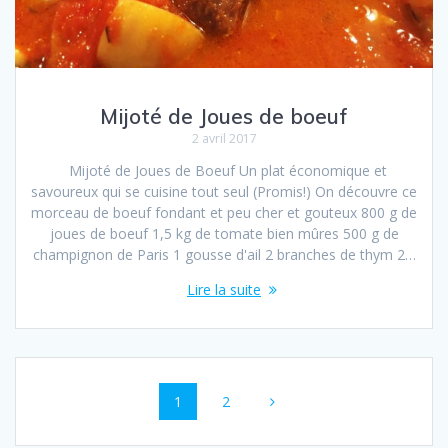
Mijoté de Joues de boeuf
2 avril 2017
Mijoté de Joues de Boeuf Un plat économique et
savoureux qui se cuisine tout seul (Promis!) On découvre ce
morceau de boeuf fondant et peu cher et gouteux 800 g de
joues de boeuf 1,5 kg de tomate bien mûres 500 g de
champignon de Paris 1 gousse d'ail 2 branches de thym 2…
Lire la suite
Navigation
Page
Page
1
2
au