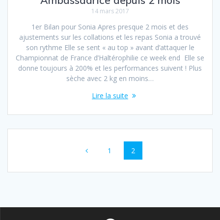
Ambassadrice depuis 2 mois
14 mars 2017
1er Bilan pour Sonia Apres presque 2 mois et des
ajustements sur les collations et les repas Sonia a trouvé
son rythme Elle se sent « au top » avant d’attaquer le
Championnat de France d’Haltérophilie ce week end Elle se
donne toujours à 200% et les performances suivent ! Plus
sèche avec 2 kg en moins…
Lire la suite
Navigation
Page
Page
1
2
au
sein
des