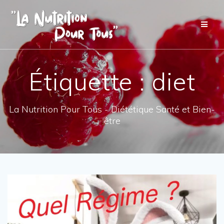
Skip
to
content
Étiquette :
diet
La Nutrition Pour Tous - Diététique Santé et Bien-
être