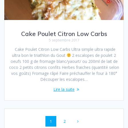
Cake Poulet Citron Low Carbs
5 septembre 2017
Cake Poulet Citron Low Carbs Ultra simple ultra rapide
ultra bon le triathlon du Gout
2 escalopes de poulet 2
oeufs 100 g de fromage blanc/yaourt/ ou 200ml de lait de
coco 2 petits citrons confits Herbes fraiches (quantité selon
vos goûts) Fromage râpé Faire préchauffer le four à 180°
Découper les escalopes…
Lire la suite
Navigation
Page
Page
1
2
au